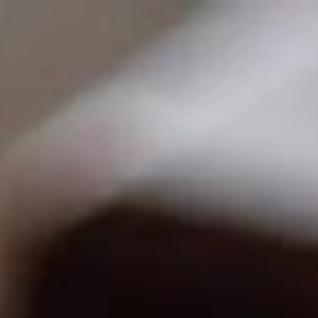
cueil
À propos
Produits
Blog
Recettes
Cont