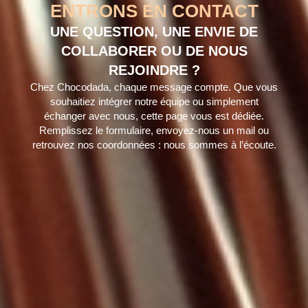
ENTRONS EN CONTACT
UNE QUESTION, UNE ENVIE DE
COLLABORER OU DE NOUS
REJOINDRE ?
Chez Chocodada, chaque message compte. Que vous
souhaitiez intégrer notre équipe ou simplement
échanger avec nous, cette page vous est dédiée.
Remplissez le formulaire, envoyez-nous un mail ou
retrouvez nos coordonnées : nous sommes à l’écoute.