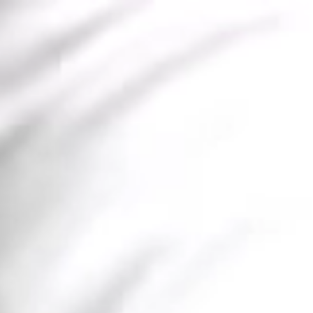
cueil
À propos
Produits
Blog
Recettes
Cont