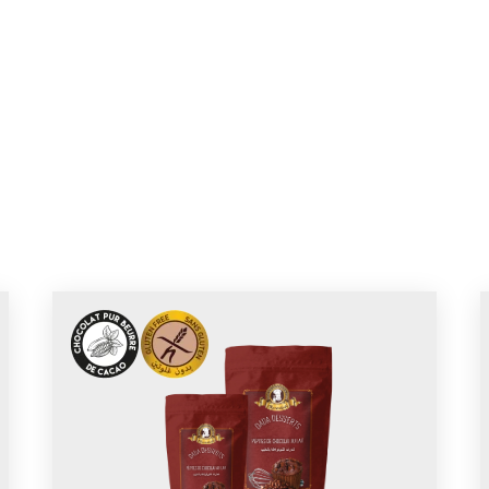
cueil
À propos
Produits
Blog
Recettes
Cont