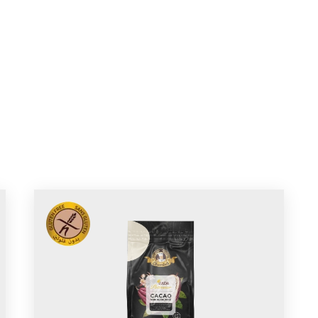
cueil
À propos
Produits
Blog
Recettes
Cont