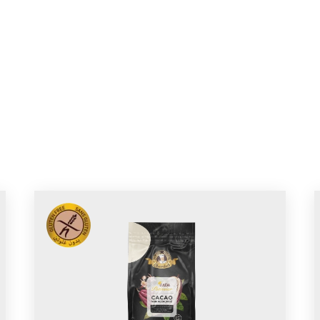
cueil
À propos
Produits
Blog
Recettes
Cont