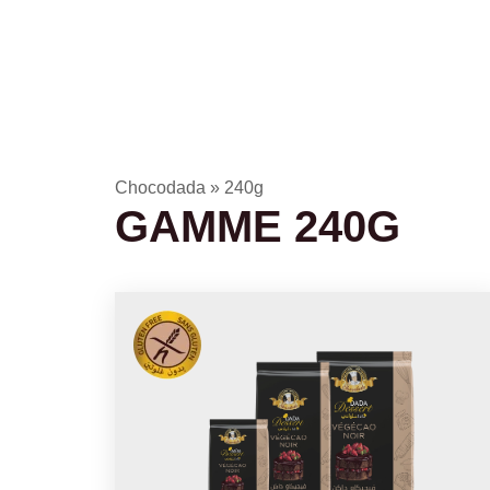
Ac
Chocodada
»
240g
GAMME 240G