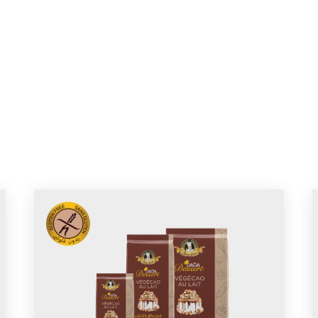
cueil
À propos
Produits
Blog
Recettes
Cont