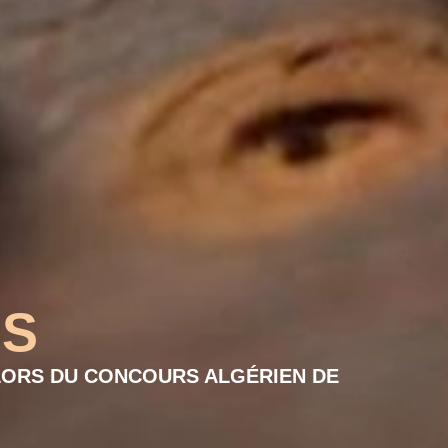
ES
LORS DU CONCOURS ALGÉRIEN DE