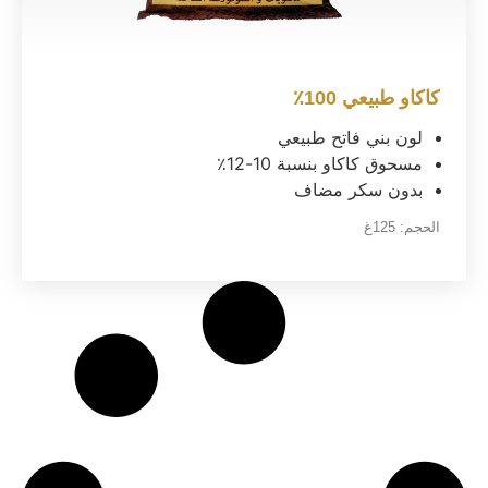
كاكاو طبيعي 100٪
لون بني فاتح طبيعي
مسحوق كاكاو بنسبة 10-12٪
بدون سكر مضاف
الحجم:
125غ