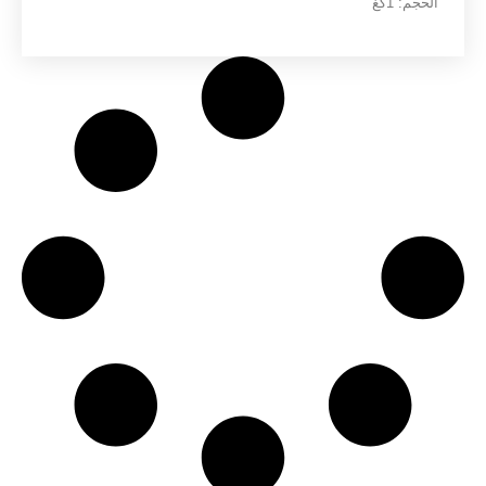
الحجم:
1كغ