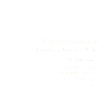
اقراص شوكولاطة بالحليب
قوام كريمي وناعم مع نكهة حليب وفانيليا.
نسبة الحليب: 20٪ (على الأقل)
نسبة الدهون:
36%
(كحد أدنى)
سيولة متوسطة:
الحجم:
2.5كغ