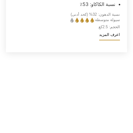
نسبة الكاكاو: 53٪
نسبة الدهون:
32%
(كحد أدنى)
سيولة متوسطة:
الحجم:
2.5كغ
اعرف المزيد