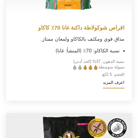
اقراص شوكولاطة داكنة غانا 70٪ كاكاو
مذاق قوي ومكثف بالكاكاو ولمعان ممتاز.
نسبة الكاكاو: 70٪ (المنشأ: غانا)
نسبة الدهون:
37%
(كحد أدنى)
سيولة متوسطة:
الحجم:
2.5كغ
اعرف المزيد