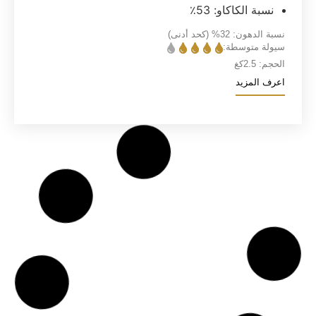
نسبة الكاكاو: 53٪
نسبة الدهون:
32%
(كحد أدنى)
سيولة متوسطة:
الحجم:
2.5كغ
اعرف المزيد