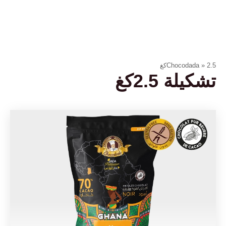
2.5كغ
»
Chocodada
تشكيلة 2.5كغ