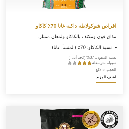
اقراص شوكولاطة داكنة غانا 70٪ كاكاو
مذاق قوي ومكثف بالكاكاو ولمعان ممتاز.
نسبة الكاكاو: 70٪ (المنشأ: غانا)
نسبة الدهون:
37%
(كحد أدنى)
سيولة متوسطة:
الحجم:
2.5كغ
اعرف المزيد