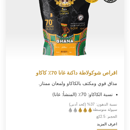
اقراص شوكولاطة داكنة غانا 70٪ كاكاو
مذاق قوي ومكثف بالكاكاو ولمعان ممتاز.
نسبة الكاكاو: 70٪ (المنشأ: غانا)
نسبة الدهون:
37%
(كحد أدنى)
سيولة متوسطة:
الحجم:
2.5كغ
اعرف المزيد