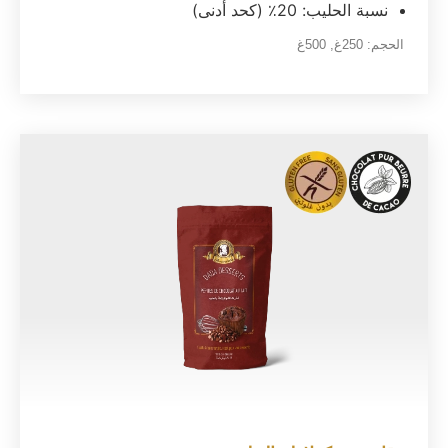
نسبة الحليب: 20٪ (كحد أدنى)
الحجم:
250غ
,
500غ