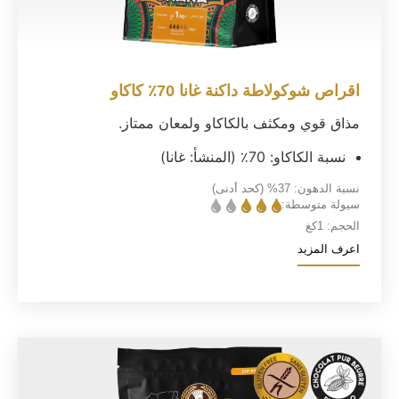
اقراص شوكولاطة داكنة غانا 70٪ كاكاو
مذاق قوي ومكثف بالكاكاو ولمعان ممتاز.
نسبة الكاكاو: 70٪ (المنشأ: غانا)
نسبة الدهون:
37%
(كحد أدنى)
سيولة متوسطة:
الحجم:
1كغ
اعرف المزيد