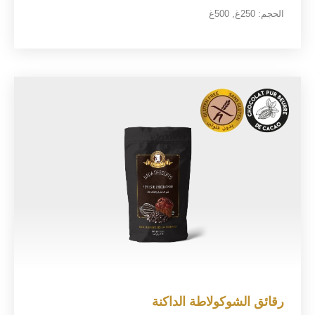
الحجم:
250غ
,
500غ
رقائق الشوكولاطة الداكنة