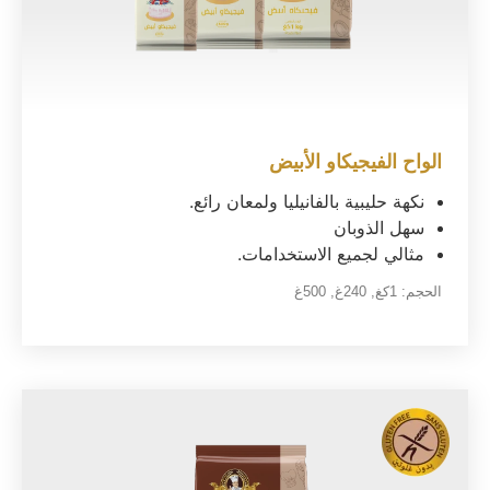
الواح الفيجيكاو الأبيض
نكهة حليبية بالفانيليا ولمعان رائع.
سهل الذوبان
مثالي لجميع الاستخدامات.
الحجم:
1كغ
,
240غ
,
500غ