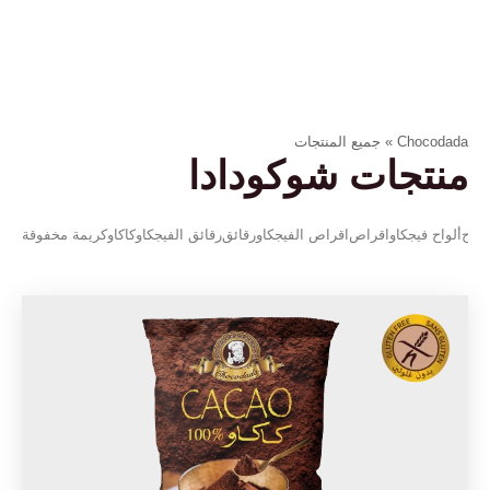
Chocodada
»
جميع المنتجات
منتجات شوكودادا
لواح
ألواح فيجكاو
اقراص
اقراص الفيجكاو
رقائق
رقائق الفيجكاو
كاكاو
كريمة مخفوقة