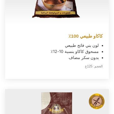
كاكاو طبيعي 100٪
لون بني فاتح طبيعي
مسحوق كاكاو بنسبة 10-12٪
بدون سكر مضاف
الحجم:
125غ