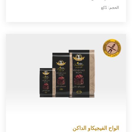
الحجم:
1كغ
الواح الفيجيكاو الداكن